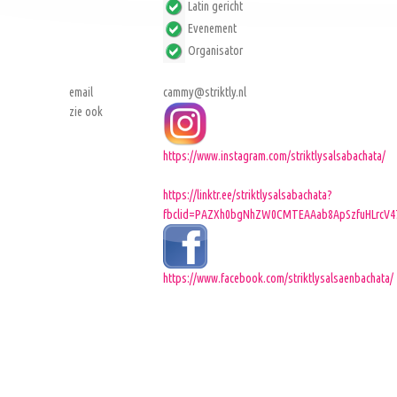
Latin gericht
Evenement
Organisator
email
cammy@striktly.nl
zie ook
https://www.instagram.com/striktlysalsabachata/
https://linktr.ee/striktlysalsabachata?
fbclid=PAZXh0bgNhZW0CMTEAAab8ApSzfuHLrcV478
https://www.facebook.com/striktlysalsaenbachata/