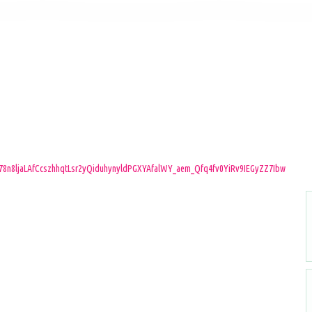
n8ljaLAfCcszhhqtLsr2yQiduhynyldPGXYAfalWY_aem_Qfq4fv0YiRv9IEGyZZ7Ibw