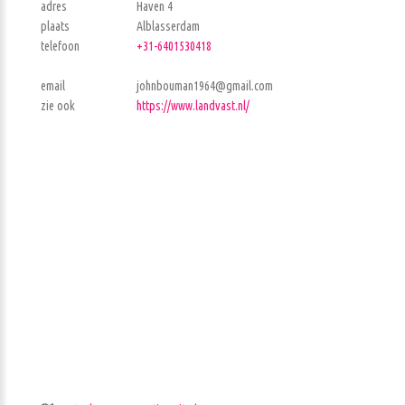
adres
Haven 4
plaats
Alblasserdam
telefoon
+31-6401530418
email
johnbouman1964@gmail.com
zie ook
https://www.landvast.nl/