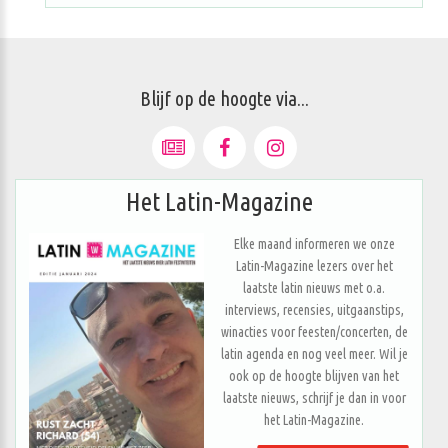
Blijf op de hoogte via...
Het Latin-Magazine
Elke maand informeren we onze
Latin-Magazine lezers over het
laatste latin nieuws met o.a.
interviews, recensies, uitgaanstips,
winacties voor feesten/concerten, de
latin agenda en nog veel meer. Wil je
ook op de hoogte blijven van het
laatste nieuws, schrijf je dan in voor
het Latin-Magazine.