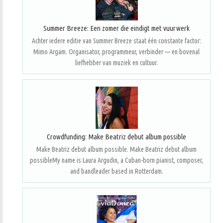
Summer Breeze: Een zomer die eindigt met vuurwerk
Achter iedere editie van Summer Breeze staat één constante factor:
Mimo Argam. Organisator, programmeur, verbinder — en bovenal
liefhebber van muziek en cultuur.
Crowdfunding: Make Beatriz debut album possible
Make Beatriz debut album possible. Make Beatriz debut album
possibleMy name is Laura Argudin, a Cuban-born pianist, composer,
and bandleader based in Rotterdam.