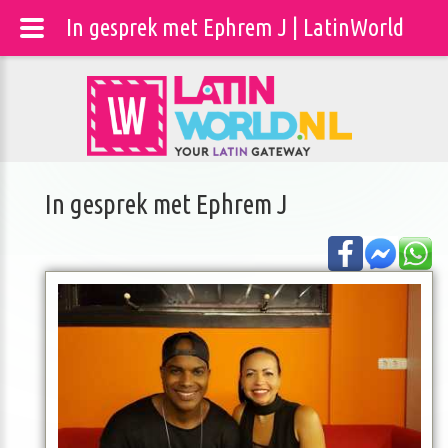
In gesprek met Ephrem J | LatinWorld
In gesprek met Ephrem J