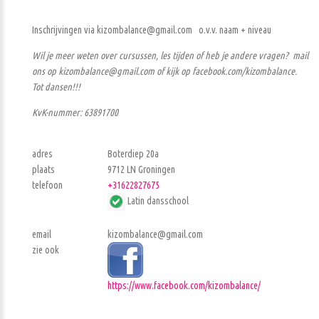
Inschrijvingen via kizombalance@gmail.com o.v.v. naam + niveau
Wil je meer weten over cursussen, les tijden of heb je andere vragen? mail
ons op kizombalance@gmail.com of kijk op facebook.com/kizombalance.
Tot dansen!!!
KvK-nummer: 63891700
adres
Boterdiep 20a
plaats
9712 LN Groningen
telefoon
+31622827675
Latin dansschool
email
kizombalance@gmail.com
zie ook
https://www.facebook.com/kizombalance/