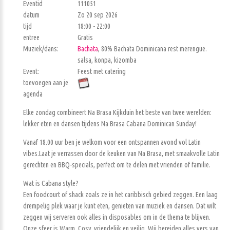
Eventid
111051
datum
Zo 20 sep 2026
tijd
18:00 - 22:00
entree
Gratis
Muziek/dans:
Bachata
, 80% Bachata Dominicana rest merengue.
salsa, konpa, kizomba
Event:
Feest met catering
toevoegen aan je
agenda
Elke zondag combineert Na Brasa Kijkduin het beste van twee werelden:
lekker eten en dansen tijdens Na Brasa Cabana Dominican Sunday!
Vanaf 18.00 uur ben je welkom voor een ontspannen avond vol Latin
vibes.Laat je verrassen door de keuken van Na Brasa, met smaakvolle Latin
gerechten en BBQ-specials, perfect om te delen met vrienden of familie.
Wat is Cabana style?
Een foodcourt of shack zoals ze in het caribbisch gebied zeggen. Een laag
drempelig plek waar je kunt eten, genieten van muziek en dansen. Dat wilt
zeggen wij serveren ook alles in disposables om in de thema te blijven.
Onze sfeer is Warm, Cosy, vriendelijk en veilig. Wij bereiden alles vers van