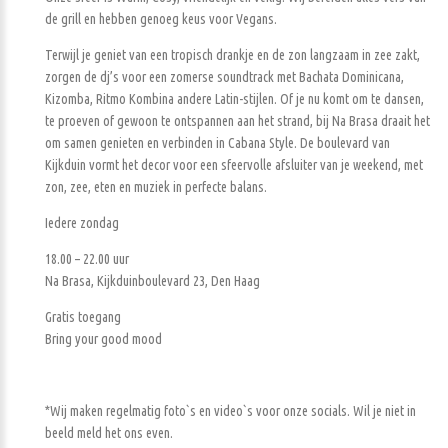
de grill en hebben genoeg keus voor Vegans.
Terwijl je geniet van een tropisch drankje en de zon langzaam in zee zakt,
zorgen de dj’s voor een zomerse soundtrack met Bachata Dominicana,
Kizomba, Ritmo Kombina andere Latin-stijlen. Of je nu komt om te dansen,
te proeven of gewoon te ontspannen aan het strand, bij Na Brasa draait het
om samen genieten en verbinden in Cabana Style. De boulevard van
Kijkduin vormt het decor voor een sfeervolle afsluiter van je weekend, met
zon, zee, eten en muziek in perfecte balans.
Iedere zondag
18.00 – 22.00 uur
Na Brasa, Kijkduinboulevard 23, Den Haag
Gratis toegang
Bring your good mood
*Wij maken regelmatig foto`s en video`s voor onze socials. Wil je niet in
beeld meld het ons even.