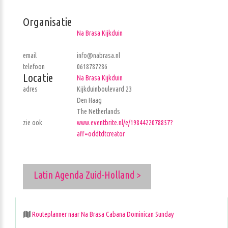
Organisatie
Na Brasa Kijkduin
email
info@nabrasa.nl
telefoon
0618787286
Locatie
Na Brasa Kijkduin
adres
Kijkduinboulevard 23
Den Haag
The Netherlands
zie ook
www.eventbrite.nl/e/1984422078857?
aff=oddtdtcreator
Latin Agenda Zuid-Holland >
Routeplanner naar Na Brasa Cabana Dominican Sunday