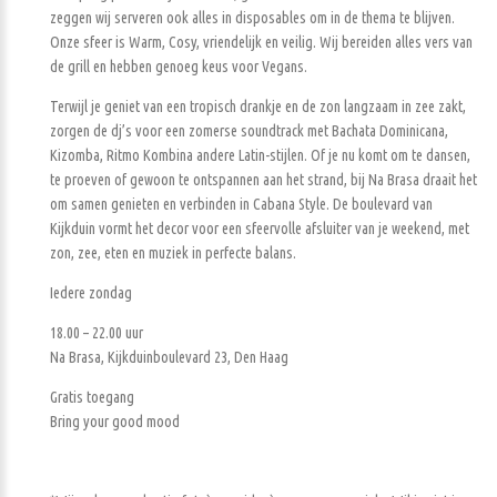
zeggen wij serveren ook alles in disposables om in de thema te blijven.
Onze sfeer is Warm, Cosy, vriendelijk en veilig. Wij bereiden alles vers van
de grill en hebben genoeg keus voor Vegans.
Terwijl je geniet van een tropisch drankje en de zon langzaam in zee zakt,
zorgen de dj’s voor een zomerse soundtrack met Bachata Dominicana,
Kizomba, Ritmo Kombina andere Latin-stijlen. Of je nu komt om te dansen,
te proeven of gewoon te ontspannen aan het strand, bij Na Brasa draait het
om samen genieten en verbinden in Cabana Style. De boulevard van
Kijkduin vormt het decor voor een sfeervolle afsluiter van je weekend, met
zon, zee, eten en muziek in perfecte balans.
Iedere zondag
18.00 – 22.00 uur
Na Brasa, Kijkduinboulevard 23, Den Haag
Gratis toegang
Bring your good mood