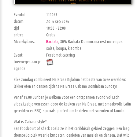
Eventid
111063
datum
Zo 6 sep 2026
tijd
18:00 - 22:00
entree
Gratis
Muziek/dans:
Bachata
, 80% Bachata Dominicana rest merengue.
salsa, konpa, kizomba
Event:
Feest met catering
toevoegen aan je
agenda
Elke zondag combineert Na Brasa Kijkduin het beste van twee werelden:
lekker eten en dansen tijdens Na Brasa Cabana Dominican Sunday!
Vanaf 18.00 uur ben je welkom voor een ontspannen avond vol Latin
vibes.Laat je verrassen door de keuken van Na Brasa, met smaakvolle Latin
gerechten en BBQ-specials, perfect om te delen met vrienden of familie.
Wat is Cabana style?
Een foodcourt of shack zoals ze in het caribbisch gebied zeggen. Een laag
drempelig plek waar je kunt eten, genieten van muziek en dansen. Dat wilt