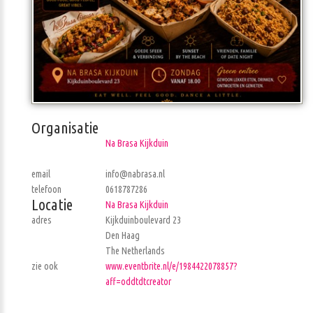
Organisatie
Na Brasa Kijkduin
email
info@nabrasa.nl
telefoon
0618787286
Locatie
Na Brasa Kijkduin
adres
Kijkduinboulevard 23
Den Haag
The Netherlands
zie ook
www.eventbrite.nl/e/1984422078857?
aff=oddtdtcreator