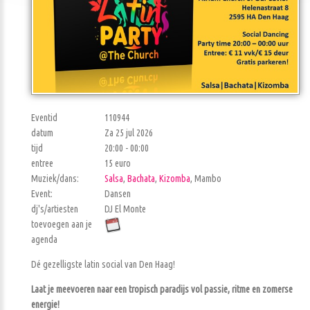
Eventid
110944
datum
Za 25 jul 2026
tijd
20:00 - 00:00
entree
15 euro
Muziek/dans:
Salsa
,
Bachata
,
Kizomba
, Mambo
Event:
Dansen
dj's/artiesten
DJ El Monte
toevoegen aan je
agenda
Dé gezelligste latin social van Den Haag!
Laat je meevoeren naar een tropisch paradijs vol passie, ritme en zomerse
energie!