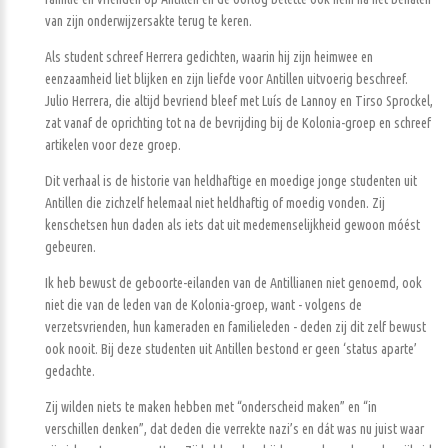
van zijn onderwijzersakte terug te keren.
Als student schreef Herrera gedichten, waarin hij zijn heimwee en
eenzaamheid liet blijken en zijn liefde voor Antillen uitvoerig beschreef.
Julio Herrera, die altijd bevriend bleef met Luís de Lannoy en Tirso Sprockel,
zat vanaf de oprichting tot na de bevrijding bij de Kolonia-groep en schreef
artikelen voor deze groep.
Dit verhaal is de historie van heldhaftige en moedige jonge studenten uit
Antillen die zichzelf helemaal niet heldhaftig of moedig vonden. Zij
kenschetsen hun daden als iets dat uit medemenselijkheid gewoon móést
gebeuren.
Ik heb bewust de geboorte-eilanden van de Antillianen niet genoemd, ook
niet die van de leden van de Kolonia-groep, want - volgens de
verzetsvrienden, hun kameraden en familieleden - deden zij dit zelf bewust
ook nooit. Bij deze studenten uit Antillen bestond er geen ‘status aparte’
gedachte.
Zij wilden niets te maken hebben met “onderscheid maken” en “in
verschillen denken”, dat deden die verrekte nazi’s en dát was nu juist waar