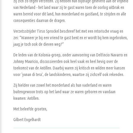
zij zich zo tegen verzetten. Zij hebben hun bijdrage geleverd aan de vrijheid
van Nederland - het land waar zij te gast waren toen de oorlog uitbrak en
waren bereid voor dit land, hun moederland en gastland, te strijden en alle
consequenties daarvan de dragen.
Verzetsstrijder Tirso Sprockel beschreef het met een retorische vraag en
zei: “Wanneer je bij een vriend te gast bent en er wordt bij hem ingebroken,
jaag je toch ook de dieven weg?”
De leden van de Kolonia-groep, onder aanvoering van Delfincio Navarro en
Johnny Mauricio, discussieerden ook heel vaak en heel hevig over de
toekomst van de Antillen. Daarbij waren zij kritisch en wilden meer kansen
voor ‘yunan di tera’, de landskinderen, waartoe zij zichzelf ook rekenden.
Zij hielden van zowel het moederland als hun vaderland en waren
buitengewoon trots op het land waar ze waren geboren en vandaan
kwamen: Antillen.
Met beleefde groeten,
Gilbert Engelhardt