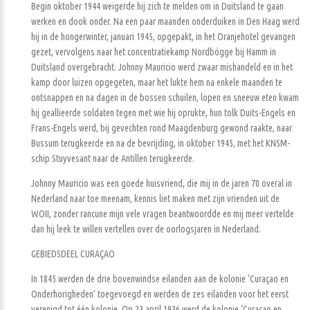
Begin oktober 1944 weigerde hij zich te melden om in Duitsland te gaan
werken en dook onder. Na een paar maanden onderduiken in Den Haag werd
hij in de hongerwinter, januari 1945, opgepakt, in het Oranjehotel gevangen
gezet, vervolgens naar het concentratiekamp Nordbögge bij Hamm in
Duitsland overgebracht. Johnny Mauricio werd zwaar mishandeld en in het
kamp door luizen opgegeten, maar het lukte hem na enkele maanden te
ontsnappen en na dagen in de bossen schuilen, lopen en sneeuw eten kwam
hij geallieerde soldaten tegen met wie hij oprukte, hun tolk Duits-Engels en
Frans-Engels werd, bij gevechten rond Maagdenburg gewond raakte, naar
Bussum terugkeerde en na de bevrijding, in oktober 1945, met het KNSM-
schip Stuyvesant naar de Antillen terugkeerde.
Johnny Mauricio was een goede huisvriend, die mij in de jaren 70 overal in
Nederland naar toe meenam, kennis liet maken met zijn vrienden uit de
WOII, zonder rancune mijn vele vragen beantwoordde en mij meer vertelde
dan hij leek te willen vertellen over de oorlogsjaren in Nederland.
GEBIEDSDEEL CURAÇAO
In 1845 werden de drie bovenwindse eilanden aan de kolonie ‘Curaçao en
Onderhorigheden’ toegevoegd en werden de zes eilanden voor het eerst
verenigd tot één kolonie. Op 23 april 1936 werd de kolonie ‘Curaçao en