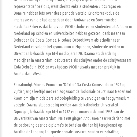
representatief beeld is, want slechts enkele studenten uit Curaçao en
Bonaire hebben iets over deze periode verteld. Er ontbreekt dus de
impressie van die tijd opgedaan door Arubaanse en Bovenwindse
studentenZeker is dat lang voor WOII scholieren en studenten uit Antillen in
Nederland op scholen en universiteiten hebben gezeten, denk maar aan
Debrot en Da Costa Gomez. Nicolaas Debrot kwam als scholier naar
Nederland en volgde het gymnasium in Nijmegen, studeerde rechten in
Utrecht en behaalde zijn titel medio jaren 20. Daarna studeerde hij
medicijnen in Amsterdam, debuteerde als schrijver onder de schrijversnaam
Colá Debròt in 1935 en was tijdens WOII huisarts met een praktijk in
Amsterdam-West.
En natuurlijk Moises Frumencio ‘Dòktor’ Da Costa Gomez, die in 1922 op
vijftienjarige leeftijd met een zogenaamde ‘koloniale beurs’ naar Nederland
kwam om zijn middelbare schoolopleiding te vervolgen en het gymnasium
volgde. Daarna studeerde hij rechten aan de katholieke Universiteit
Nijmegen, behaalde zijn titel in 1932 en promoveerde eind 1935 aan de
Universiteit van Amsterdam. Na 1900 gingen Antilianen naar Nederland met
de bedoeling daar de diploma's te behalen die hen bij terugkomst op
Antillen de toegang tot goede sociale posities zouden verschaffen;