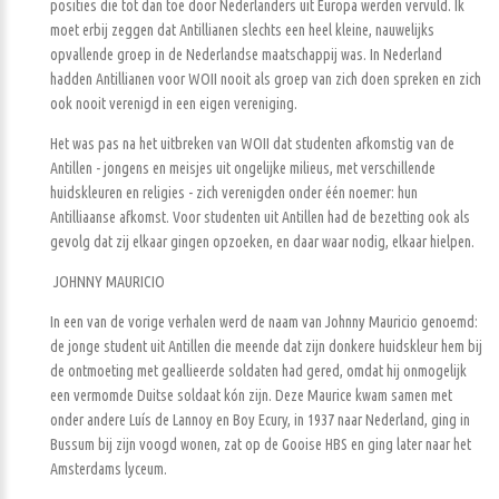
posities die tot dan toe door Nederlanders uit Europa werden vervuld. Ik
moet erbij zeggen dat Antillianen slechts een heel kleine, nauwelijks
opvallende groep in de Nederlandse maatschappij was. In Nederland
hadden Antillianen voor WOII nooit als groep van zich doen spreken en zich
ook nooit verenigd in een eigen vereniging.
Het was pas na het uitbreken van WOII dat studenten afkomstig van de
Antillen - jongens en meisjes uit ongelijke milieus, met verschillende
huidskleuren en religies - zich verenigden onder één noemer: hun
Antilliaanse afkomst. Voor studenten uit Antillen had de bezetting ook als
gevolg dat zij elkaar gingen opzoeken, en daar waar nodig, elkaar hielpen.
JOHNNY MAURICIO
In een van de vorige verhalen werd de naam van Johnny Mauricio genoemd:
de jonge student uit Antillen die meende dat zijn donkere huidskleur hem bij
de ontmoeting met geallieerde soldaten had gered, omdat hij onmogelijk
een vermomde Duitse soldaat kón zijn. Deze Maurice kwam samen met
onder andere Luís de Lannoy en Boy Ecury, in 1937 naar Nederland, ging in
Bussum bij zijn voogd wonen, zat op de Gooise HBS en ging later naar het
Amsterdams lyceum.