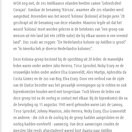
WOII nog niet, de zes Antilliaanse eilanden heetten samen ‘Gebiedsdeel
Curaçao’. Vandaar de benaming ‘Kòrsou’, waarmee alle zes eilanden werd
aangeduid. Bovendien was het woord ‘kolonia’ (kolonie) al begin jaren ‘20
geschrapt uit de benaming van deze eilanden. Mauricio legde uit dat het
woord ‘kolonia’ moet worden gelezen in de betekenis van “een groep van
mensen uit één land (uit één zelfde natie) die bij elkaar wonen in een vreemd
land”. Dus zoals we zeggen: “De Nederlandse kolonie op Antillen is groot”
en “In Amerika heb je diverse Nederlandse kolonies”.
Deze Kolonia-groep bestond bij de oprichting uit 20 leden: de mannelijke
leden waren onder andere Julio Hererra, Tirso Sprockel, Nicky Ecury en de
vrouwelijke leden onder andere Elsa Graneveldt, Alice Martijn, Aphrodita da
Costa Gomez en de zus van Boy, Elva Ecury. Door een verbod van de zijde
van de Duitse bezetter was het gevaarlijk verenigingen op te richten en ook
bijeenkomsten houden werd niet toegestaan. Toch bleven de leden van
deze groep tot na de oorlog in contact met elkaar. Bij de bijeenkomst die na
de bevrijding op 15 augustus 1945 werd gehouden waren Luís de Lannoy,
Tirso Sprockel, Johnny Mauricio, Julio Herrera, Nicky Ecury, Elsa Graneveldt
en anderen - die zich in de oorlog bij de groep hadden aangesloten en de
oorlog hadden overleefd - aanwezig. Van deze aanwezigen zouden de
meesten (die reeds afgestudeerd waren) kort daarna naar Antillen