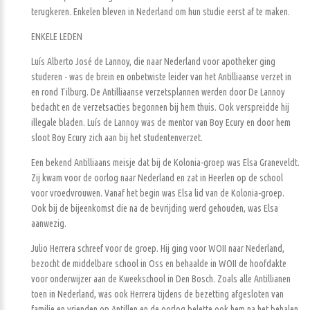
terugkeren. Enkelen bleven in Nederland om hun studie eerst af te maken.
ENKELE LEDEN
Luís Alberto José de Lannoy, die naar Nederland voor apotheker ging
studeren - was de brein en onbetwiste leider van het Antilliaanse verzet in
en rond Tilburg. De Antilliaanse verzetsplannen werden door De Lannoy
bedacht en de verzetsacties begonnen bij hem thuis. Ook verspreidde hij
illegale bladen. Luís de Lannoy was de mentor van Boy Ecury en door hem
sloot Boy Ecury zich aan bij het studentenverzet.
Een bekend Antilliaans meisje dat bij de Kolonia-groep was Elsa Graneveldt.
Zij kwam voor de oorlog naar Nederland en zat in Heerlen op de school
voor vroedvrouwen. Vanaf het begin was Elsa lid van de Kolonia-groep.
Ook bij de bijeenkomst die na de bevrijding werd gehouden, was Elsa
aanwezig.
Julio Herrera schreef voor de groep. Hij ging voor WOII naar Nederland,
bezocht de middelbare school in Oss en behaalde in WOII de hoofdakte
voor onderwijzer aan de Kweekschool in Den Bosch. Zoals alle Antillianen
toen in Nederland, was ook Herrera tijdens de bezetting afgesloten van
familie en vrienden op Antillen en de oorlog belette ook hem na het behalen