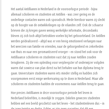
Het aantal Antillianen in Nederland in de vooroorlogse periode - bijna
allemaal scholieren en studenten uit Antillen - was zeer gering en de
onderlinge contacten waren ook sporadisch. Mede hierdoor waren zij slecht
op de hoogte van de ontwikkelingen op de eilanden zelf. Ook de schaarse
brieven die zij kregen gaven weinig werkelijke informatie, desondanks
bleven zij zich toch altijd betrokken voelen bij het geboorteland. De Antillen
werden geïdealiseerd – altijd was er een hevig emotioneel verlangen naar
het weerzien van familie en vrienden, naar de geborgenheid en zekerheden
van thuis en naar een geromantiseerd vroeger – en stond het ook voor de
Antilliaanse scholieren en studenten vast dat zij naar Antillen zouden
terugkeren. Zij die een opleiding voor verpleegster of onderwijzer volgden
waren dat sowieso van plan direct na het behalen van hun diploma terug te
gaan. Universitaire studenten waren iets minder stellig en hadden zich
voorgenomen eerst enige werkervaring op te doen in Nederland. Maar alle
scholieren en studenten hadden de voornemens naar Antillen terug te gaan.
Hoe precies Antillianen in deze vooroorlogse periode het leven in
Nederland beleefden, is moeilijk te zeggen. Enkelen gewezen studenten
hebben wel een beeld geschetst van het leven – het studentenleven dus – in
de jaren twintig en dertig. Echter, er zijn geen garanties dat dit een