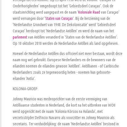
Onderhorigheden’ omgedoopt tot het ‘Gebiedsdeel Curaçao’. Ook de
staatsinrichting werd aangepast en de naam ‘
Koloniale Raad
van Curaçao’
werd vervangen door ‘
Staten van Curaçao
’. Bij de herziening van de
‘Nederlandse Grondwet van 1948: De Dekolonisatie’ werd ‘Gebiedsdeel
Curaçao’ herdoopt tot ‘Nederlandse Antillen’ en werd de naam van het
parlement
van Antillen veranderd in ‘Staten van de Nederlandse Antillen’.
Op 10 oktober 2010 werden de Nederlandse Antillen als land opgeheven.
Hoewel de Nederlandse Antillen dus officieel niet meer bestaan, wordt deze
naam nog wel gebruikt. Europese Nederlanders en de bewoners van de
eilanden noemen de eilanden gewoon ‘Antillen’. Antillianen - of Caribische
Nederlanders zoals ze tegenwoordig heten - noemen hun geboorte-
eilanden ‘Antía’.
KOLONIA-GROEP
Johnny Mauricio was medeoprichter van de eerste vereniging van
Antilliaanse studenten in Nederland, die kort na het uitbreken van WOII
werd opgericht met de naam ‘Kolonia Kòrsou na Hulanda’, met
verzetsstrijder Delfincio Navarro als voorzitter en Johnny Mauricio als
secretaris. Ter verduidelijking: de naam ‘Nederlandse Antillen’ bestond in