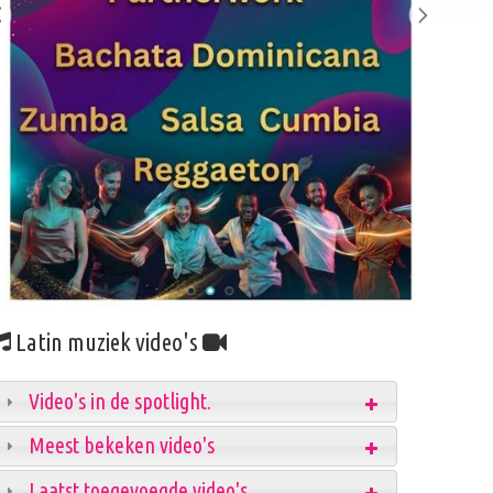
Latin muziek video's
Video's in de spotlight.
Meest bekeken video's
Laatst toegevoegde video's