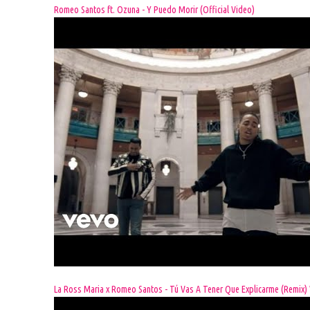
Romeo Santos ft. Ozuna - Y Puedo Morir (Official Video)
La Ross Maria x Romeo Santos - Tú Vas A Tener Que Explicarme (Remix) 