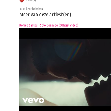
0 like(s)
3938 keer bekeken.
Meer van deze artiest(en)
Romeo Santos - Solo Conmigo (Official Video)