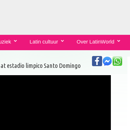
uziek
Latin cultuur
Over LatinWorld
 at estadio limpico Santo Domingo