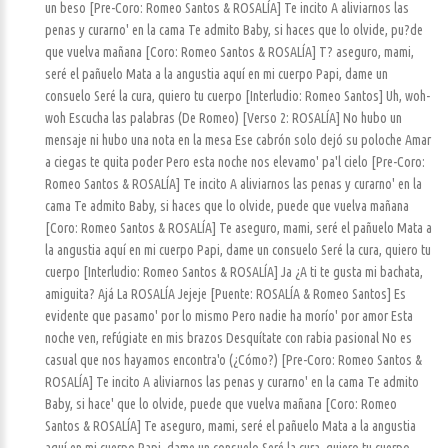
un beso [Pre-Coro: Romeo Santos & ROSALÍA] Te incito A aliviarnos las
penas y curarno' en la cama Te admito Baby, si haces que lo olvide, pu?de
que vuelva mañana [Coro: Romeo Santos & ROSALÍA] T? aseguro, mami,
seré el pañuelo Mata a la angustia aquí en mi cuerpo Papi, dame un
consuelo Seré la cura, quiero tu cuerpo [Interludio: Romeo Santos] Uh, woh-
woh Escucha las palabras (De Romeo) [Verso 2: ROSALÍA] No hubo un
mensaje ni hubo una nota en la mesa Ese cabrón solo dejó su poloche Amar
a ciegas te quita poder Pero esta noche nos elevamo' pa'l cielo [Pre-Coro:
Romeo Santos & ROSALÍA] Te incito A aliviarnos las penas y curarno' en la
cama Te admito Baby, si haces que lo olvide, puede que vuelva mañana
[Coro: Romeo Santos & ROSALÍA] Te aseguro, mami, seré el pañuelo Mata a
la angustia aquí en mi cuerpo Papi, dame un consuelo Seré la cura, quiero tu
cuerpo [Interludio: Romeo Santos & ROSALÍA] Ja ¿A ti te gusta mi bachata,
amiguita? Ajá La ROSALÍA Jejeje [Puente: ROSALÍA & Romeo Santos] Es
evidente que pasamo' por lo mismo Pero nadie ha morío' por amor Esta
noche ven, refúgiate en mis brazos Desquítate con rabia pasional No es
casual que nos hayamos encontra'o (¿Cómo?) [Pre-Coro: Romeo Santos &
ROSALÍA] Te incito A aliviarnos las penas y curarno' en la cama Te admito
Baby, si hace' que lo olvide, puede que vuelva mañana [Coro: Romeo
Santos & ROSALÍA] Te aseguro, mami, seré el pañuelo Mata a la angustia