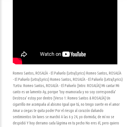
Romeo Santos, ROSALÍA - El Pañuelo (Letra/Lyrics) Romeo Santos, ROSALÍA
- El Pañuelo (Letra/Lyrics) Romeo Santos, ROSALÍA - El Pañuelo (Letra/Lyrics)
?Letra: Romeo Santos, ROSALÍA - El Pañuelo [Intro: ROSALÍA] Mi cantar Mi
canto es un lamento Ay, porque 'toy enamorada y no soy correspondía'
Destroza' estoy por dentro [Verso 1: Romeo Santos & ROSALÍA] Un
cigarrillo me acompaña al abismo Igual que tú, no tengo suerte en el amor
Amar a ciegas te quita poder Por el riesgo al corazón dañando
sentimientos Un lunes se marchó A las 6 y 24, yo dormida; de mí no se
despidió Y hoy derramo cada lágrima en tu pecho No eres él, pero quiero