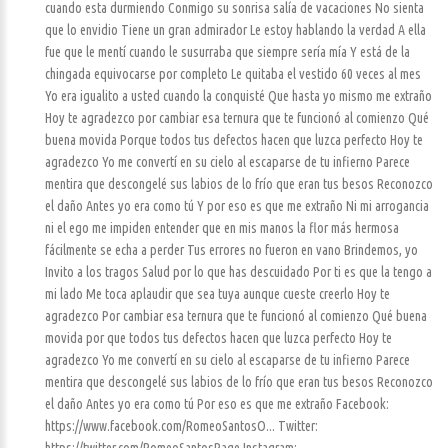
cuando esta durmiendo Conmigo su sonrisa salía de vacaciones No sienta
que lo envidio Tiene un gran admirador Le estoy hablando la verdad A ella
fue que le mentí cuando le susurraba que siempre sería mía Y está de la
chingada equivocarse por completo Le quitaba el vestido 60 veces al mes
Yo era igualito a usted cuando la conquisté Que hasta yo mismo me extraño
Hoy te agradezco por cambiar esa ternura que te funcionó al comienzo Qué
buena movida Porque todos tus defectos hacen que luzca perfecto Hoy te
agradezco Yo me convertí en su cielo al escaparse de tu infierno Parece
mentira que descongelé sus labios de lo frío que eran tus besos Reconozco
el daño Antes yo era como tú Y por eso es que me extraño Ni mi arrogancia
ni el ego me impiden entender que en mis manos la flor más hermosa
fácilmente se echa a perder Tus errores no fueron en vano Brindemos, yo
Invito a los tragos Salud por lo que has descuidado Por ti es que la tengo a
mi lado Me toca aplaudir que sea tuya aunque cueste creerlo Hoy te
agradezco Por cambiar esa ternura que te funcionó al comienzo Qué buena
movida por que todos tus defectos hacen que luzca perfecto Hoy te
agradezco Yo me convertí en su cielo al escaparse de tu infierno Parece
mentira que descongelé sus labios de lo frío que eran tus besos Reconozco
el daño Antes yo era como tú Por eso es que me extraño Facebook:
https://www.facebook.com/RomeoSantosO... Twitter: