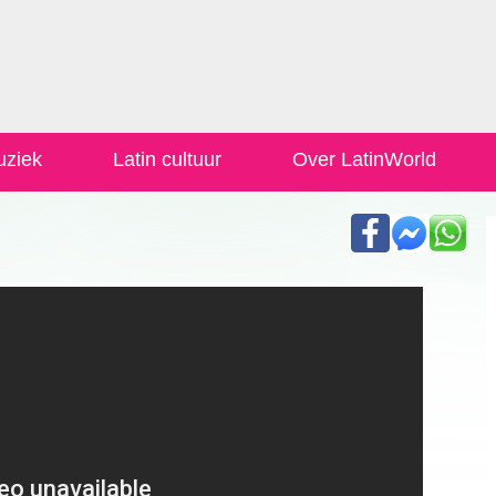
uziek
Latin cultuur
Over LatinWorld