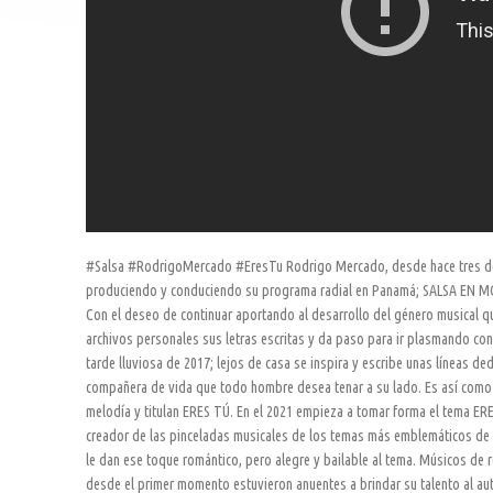
#Salsa #RodrigoMercado #EresTu Rodrigo Mercado, desde hace tres déc
produciendo y conduciendo su programa radial en Panamá; SALSA EN MO
Con el deseo de continuar aportando al desarrollo del género musical qu
archivos personales sus letras escritas y da paso para ir plasmando con
tarde lluviosa de 2017; lejos de casa se inspira y escribe unas líneas d
compañera de vida que todo hombre desea tenar a su lado. Es así como
melodía y titulan ERES TÚ. En el 2021 empieza a tomar forma el tema ER
creador de las pinceladas musicales de los temas más emblemáticos de 
le dan ese toque romántico, pero alegre y bailable al tema. Músicos de r
desde el primer momento estuvieron anuentes a brindar su talento al 