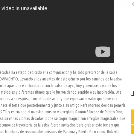
adas ha estado dedicado a la comunicación y ha sido precursor de la salsa
VIMIENTO, llevando a los amantes de este género por los caminos de la salsa.
e le apasiona e influenciado con la salsa de ayer, hoy y siempre, saca de los
 melodías y diferentes ritmos que le fueron dando sentido a su inspiración. Una
edicadas a su esposa, con letras de amor y que expresan el valor que tiene esa
 nace el tema que posteriormente y junto a su amigo Rafa Moreno deciden ponerle
ES TÚ y es cuando el maestro, músico y arreglista Ramón Sánchez de Puerto Rico;
salsa en las últimas décadas, pone su toque mágico con arreglos magistrales que
econocida trayectoria en la salsa fueron invitados para grabar este tema y que
autor. Nombres de reconocidos músicos de Panamá y Puerto Rico como: Roberto