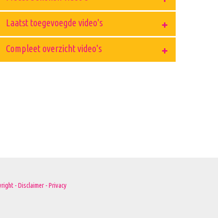
Laatst toegevoegde video's
Compleet overzicht video's
right - Disclaimer - Privacy