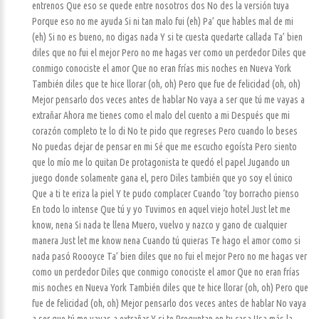
entrenos Que eso se quede entre nosotros dos No des la versión tuya
Porque eso no me ayuda Si ni tan malo fui (eh) Pa’ que hables mal de mi
(eh) Si no es bueno, no digas nada Y si te cuesta quedarte callada Ta’ bien
diles que no fui el mejor Pero no me hagas ver como un perdedor Diles que
conmigo conociste el amor Que no eran frías mis noches en Nueva York
También diles que te hice llorar (oh, oh) Pero que fue de felicidad (oh, oh)
Mejor pensarlo dos veces antes de hablar No vaya a ser que tú me vayas a
extrañar Ahora me tienes como el malo del cuento a mi Después que mi
corazón completo te lo di No te pido que regreses Pero cuando lo beses
No puedas dejar de pensar en mi Sé que me escucho egoísta Pero siento
que lo mío me lo quitan De protagonista te quedó el papel Jugando un
juego donde solamente gana el, pero Diles también que yo soy el único
Que a ti te eriza la piel Y te pudo complacer Cuando ‘toy borracho pienso
En todo lo intense Que tú y yo Tuvimos en aquel viejo hotel Just let me
know, nena Si nada te llena Muero, vuelvo y nazco y gano de cualquier
manera Just let me know nena Cuando tú quieras Te hago el amor como si
nada pasó Roooyce Ta’ bien diles que no fui el mejor Pero no me hagas ver
como un perdedor Diles que conmigo conociste el amor Que no eran frías
mis noches en Nueva York También diles que te hice llorar (oh, oh) Pero que
fue de felicidad (oh, oh) Mejor pensarlo dos veces antes de hablar No vaya