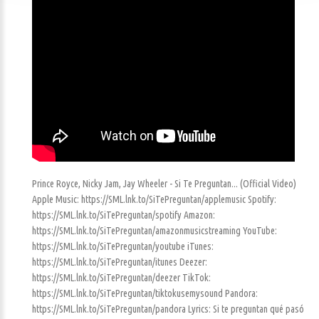
Prince Royce, Nicky Jam, Jay Wheeler - Si Te Preguntan... (Official Video)
Apple Music: https://SML.lnk.to/SiTePreguntan/applemusic Spotify:
https://SML.lnk.to/SiTePreguntan/spotify Amazon:
https://SML.lnk.to/SiTePreguntan/amazonmusicstreaming YouTube:
https://SML.lnk.to/SiTePreguntan/youtube iTunes:
https://SML.lnk.to/SiTePreguntan/itunes Deezer:
https://SML.lnk.to/SiTePreguntan/deezer TikTok:
https://SML.lnk.to/SiTePreguntan/tiktokusemysound Pandora:
https://SML.lnk.to/SiTePreguntan/pandora Lyrics: Si te preguntan qué pasó