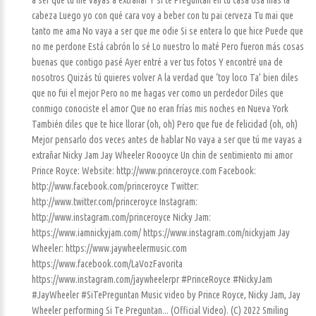
a ser que tú me vayas a extrañar Y si te Preguntan en tu casa Usa más la
cabeza Luego yo con qué cara voy a beber con tu pai cerveza Tu mai que
tanto me ama No vaya a ser que me odie Si se entera lo que hice Puede que
no me perdone Está cabrón lo sé Lo nuestro lo maté Pero fueron más cosas
buenas que contigo pasé Ayer entré a ver tus fotos Y encontré una de
nosotros Quizás tú quieres volver A la verdad que ‘toy loco Ta’ bien diles
que no fui el mejor Pero no me hagas ver como un perdedor Diles que
conmigo conociste el amor Que no eran frías mis noches en Nueva York
También diles que te hice llorar (oh, oh) Pero que fue de felicidad (oh, oh)
Mejor pensarlo dos veces antes de hablar No vaya a ser que tú me vayas a
extrañar Nicky Jam Jay Wheeler Roooyce Un chin de sentimiento mi amor
Prince Royce: Website: http://www.princeroyce.com Facebook:
http://www.facebook.com/princeroyce Twitter:
http://www.twitter.com/princeroyce Instagram:
http://www.instagram.com/princeroyce Nicky Jam:
https://www.iamnickyjam.com/ https://www.instagram.com/nickyjam Jay
Wheeler: https://www.jaywheelermusic.com
https://www.facebook.com/LaVozFavorita
https://www.instagram.com/jaywheelerpr #PrinceRoyce #NickyJam
#JayWheeler #SiTePreguntan Music video by Prince Royce, Nicky Jam, Jay
Wheeler performing Si Te Preguntan... (Official Video). (C) 2022 Smiling