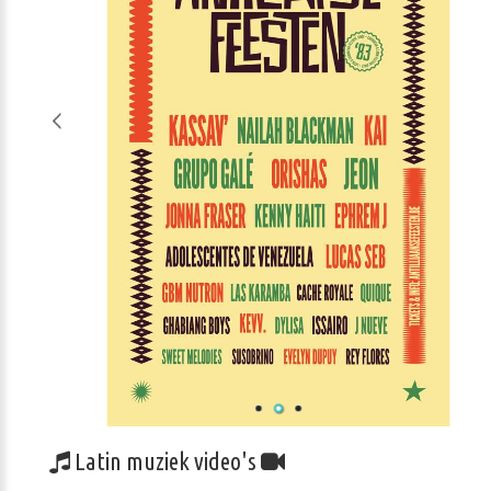
Latin muziek video's