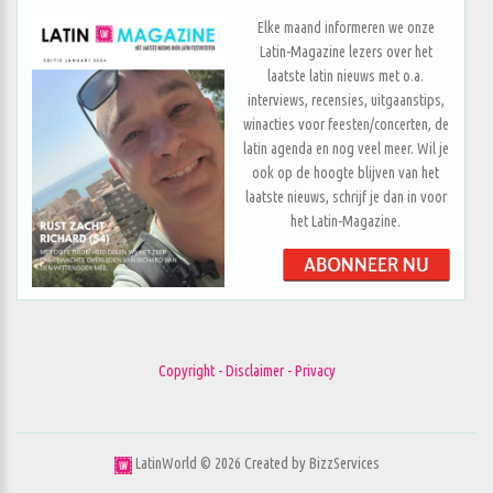
Elke maand informeren we onze
Latin-Magazine lezers over het
laatste latin nieuws met o.a.
interviews, recensies, uitgaanstips,
winacties voor feesten/concerten, de
latin agenda en nog veel meer. Wil je
ook op de hoogte blijven van het
laatste nieuws, schrijf je dan in voor
het Latin-Magazine.
Copyright - Disclaimer - Privacy
LatinWorld ©
2026
Created by
BizzServices