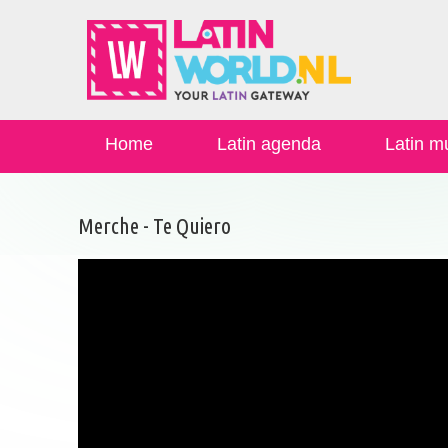
Home
Latin agenda
Latin m
Merche - Te Quiero