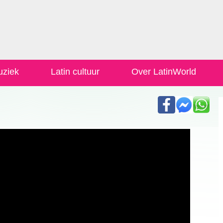
uziek
Latin cultuur
Over LatinWorld