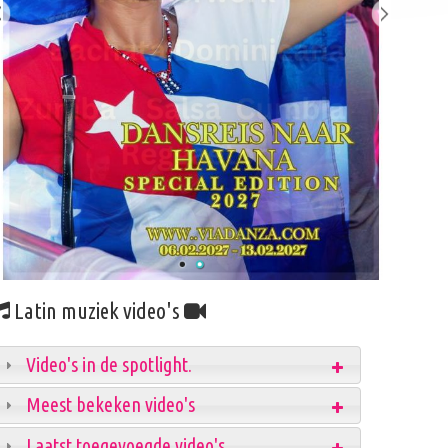
Latin muziek video's
Video's in de spotlight.
Meest bekeken video's
Laatst toegevoegde video's