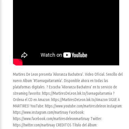
Martires De Leon presenta ‘Añoranza Bachatera’. Video Oficial. Sencillo del
nuevo Album ‘#Suenaguitarramía’. Disponible ahora en todas las
plataformas digitales. ? Escucha ‘Añoranza Bachatera’ en tu servicio de
streaming favorito: https://MartiresDeLeon.lnk.to/Suenaguitarramia ?
Ordena el CD en Amazon: https://MartiresDeLeon.lnk.to/Amazon SIGUE A
MARTIRES! YouTube: https://www.youtube.com/martiresdeleon Instagram:
https://www.instagram.com/martiruay Facebook:
https://www.facebook.com/martiresdeleonmartiruay Twitter:
https://twitter.com/martiruay CREDITOS Título del álbum: