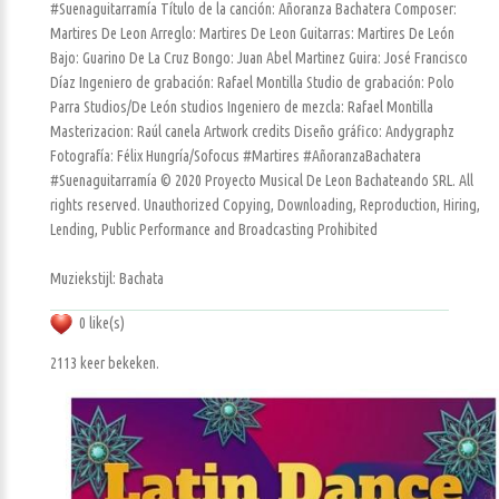
#Suenaguitarramía Título de la canción: Añoranza Bachatera Composer:
Martires De Leon Arreglo: Martires De Leon Guitarras: Martires De León
Bajo: Guarino De La Cruz Bongo: Juan Abel Martinez Guira: José Francisco
Díaz Ingeniero de grabación: Rafael Montilla Studio de grabación: Polo
Parra Studios/De León studios Ingeniero de mezcla: Rafael Montilla
Masterizacion: Raúl canela Artwork credits Diseño gráfico: Andygraphz
Fotografía: Félix Hungría/Sofocus #Martires #AñoranzaBachatera
#Suenaguitarramía © 2020 Proyecto Musical De Leon Bachateando SRL. All
rights reserved. Unauthorized Copying, Downloading, Reproduction, Hiring,
Lending, Public Performance and Broadcasting Prohibited
Muziekstijl: Bachata
0 like(s)
2113 keer bekeken.