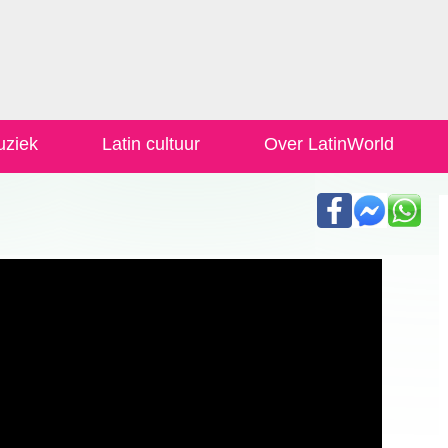
uziek
Latin cultuur
Over LatinWorld