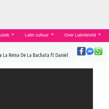
uziek
Latin cultuur
Over LatinWorld
a La Reina De La Bachata ft Daniel