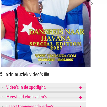
Latin muziek video's
Video's in de spotlight.
Meest bekeken video's
Laatst toegevoegde video's