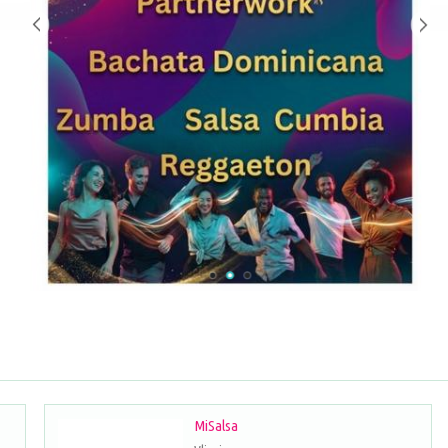
MiSalsa