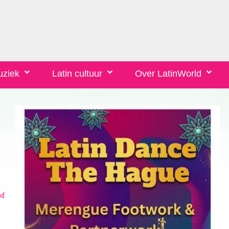
uziek
Latin cultuur
Over LatinWorld
nd