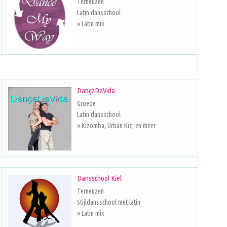
Terneuzen
Latin dansschool
» Latin mix
DançaDaVida
Groede
Latin dansschool
» Kizomba, Urban Kiz, en meer
Dansschool Kiel
Terneuzen
Stijldansschool met latin
» Latin mix