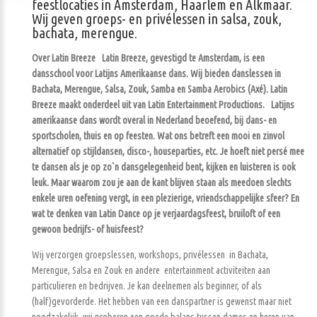
feestlocaties in Amsterdam, Haarlem en Alkmaar.
Wij geven groeps- en privélessen in salsa, zouk,
bachata, merengue.
Over Latin Breeze
Latin Breeze, gevestigd te Amsterdam, is een
dansschool voor Latijns Amerikaanse dans. Wij bieden danslessen in
Bachata, Merengue, Salsa, Zouk, Samba en Samba Aerobics (Axé). Latin
Breeze maakt onderdeel uit van Latin Entertainment Productions. Latijns
amerikaanse dans wordt overal in Nederland beoefend, bij dans- en
sportscholen, thuis en op feesten. Wat ons betreft een mooi en zinvol
alternatief op stijldansen, disco-, houseparties, etc. Je hoeft niet persé mee
te dansen als je op zo`n dansgelegenheid bent, kijken en luisteren is ook
leuk. Maar waarom zou je aan de kant blijven staan als meedoen slechts
enkele uren oefening vergt, in een plezierige, vriendschappelijke sfeer? En
wat te denken van Latin Dance op je verjaardagsfeest, bruiloft of een
gewoon bedrijfs- of huisfeest?
Wij verzorgen groepslessen, workshops, privélessen in Bachata,
Merengue, Salsa en Zouk en andere entertainment activiteiten aan
particulieren en bedrijven. Je kan deelnemen als beginner, of als
(half)gevorderde. Het hebben van een danspartner is gewenst maar niet
noodzakelijk, wij proberen een goede balans tussen dames en heren van