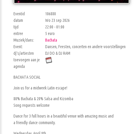
Eventid
106880
datum
Wo 23 sep 2026
tijd
22:00 - 01:00
entree
5 euro
Muziek/dans:
Bachata
Event:
Dansen, Feesten, concerten en andere voorstellingen
dj's/artiesten
DJ DO & DJ RAM
toevoegen aan je
agenda
BACHATA SOCIAL
Join us for a midweek Latin escape!
80% Bachata & 20% Salsa and Kizomba
Song requests welcome
Dance for 3 full hours in a beautiful venue with amazing music and
a friendly dance community.
Wednesday, April 8th