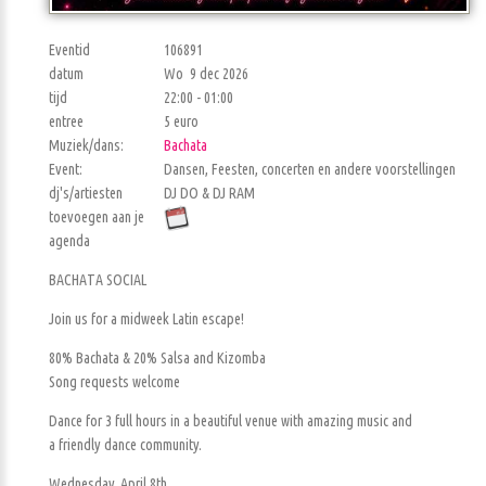
Eventid
106891
datum
Wo 9 dec 2026
tijd
22:00 - 01:00
entree
5 euro
Muziek/dans:
Bachata
Event:
Dansen, Feesten, concerten en andere voorstellingen
dj's/artiesten
DJ DO & DJ RAM
toevoegen aan je
agenda
BACHATA SOCIAL
Join us for a midweek Latin escape!
80% Bachata & 20% Salsa and Kizomba
Song requests welcome
Dance for 3 full hours in a beautiful venue with amazing music and
a friendly dance community.
Wednesday, April 8th