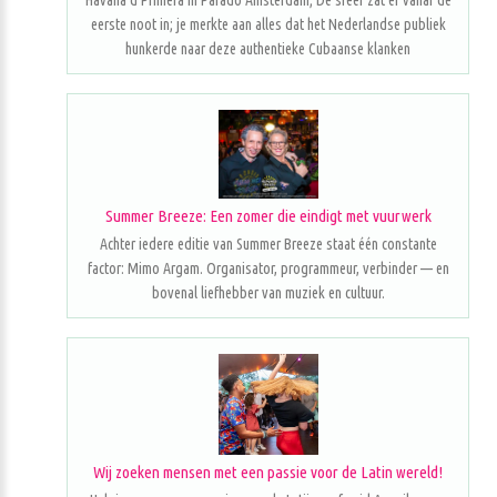
Havana d'Primera in Parado Amsterdam; De sfeer zat er vanaf de
eerste noot in; je merkte aan alles dat het Nederlandse publiek
hunkerde naar deze authentieke Cubaanse klanken
Summer Breeze: Een zomer die eindigt met vuurwerk
Achter iedere editie van Summer Breeze staat één constante
factor: Mimo Argam. Organisator, programmeur, verbinder — en
bovenal liefhebber van muziek en cultuur.
Wij zoeken mensen met een passie voor de Latin wereld!