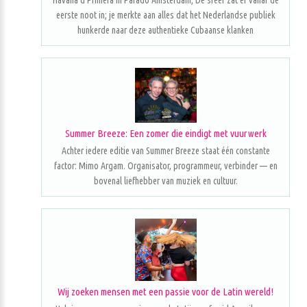
Havana d'Primera in Parado Amsterdam; De sfeer zat er vanaf de
eerste noot in; je merkte aan alles dat het Nederlandse publiek
hunkerde naar deze authentieke Cubaanse klanken
Summer Breeze: Een zomer die eindigt met vuurwerk
Achter iedere editie van Summer Breeze staat één constante
factor: Mimo Argam. Organisator, programmeur, verbinder — en
bovenal liefhebber van muziek en cultuur.
Wij zoeken mensen met een passie voor de Latin wereld!