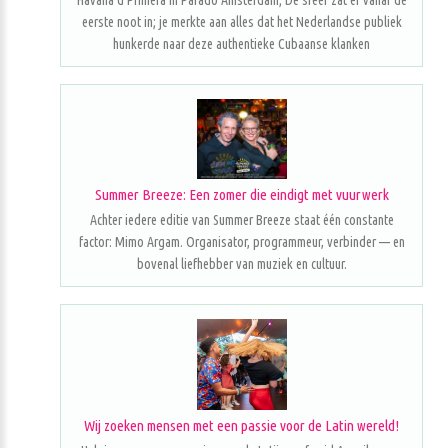
Havana d'Primera in Parado Amsterdam; De sfeer zat er vanaf de
eerste noot in; je merkte aan alles dat het Nederlandse publiek
hunkerde naar deze authentieke Cubaanse klanken
Summer Breeze: Een zomer die eindigt met vuurwerk
Achter iedere editie van Summer Breeze staat één constante
factor: Mimo Argam. Organisator, programmeur, verbinder — en
bovenal liefhebber van muziek en cultuur.
Wij zoeken mensen met een passie voor de Latin wereld!