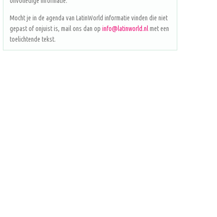
onvolledige informatie.
Mocht je in de agenda van LatinWorld informatie vinden die niet
gepast of onjuist is, mail ons dan op
info@latinworld.nl
met een
toelichtende tekst.