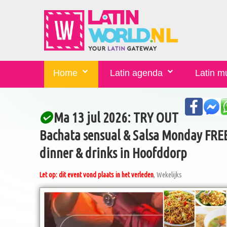
Home
Latin agenda
Latin m
Ma 13 jul 2026: TRY OUT
Bachata sensual & Salsa Monday FRE
dinner & drinks in Hoofddorp
Let op: dit event vond plaats in het verleden
, Wekelijks