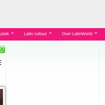
uziek
Latin cultuur
Over LatinWorld
E