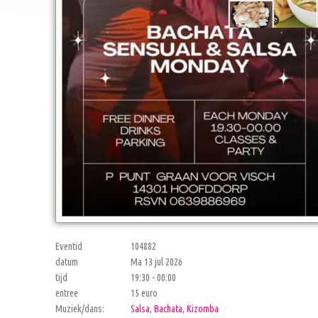
Eventid
104882
datum
Ma 13 jul 2026
tijd
19:30 - 00:00
entree
15 euro
Muziek/dans:
Salsa
,
Bachata
,
Kizomba