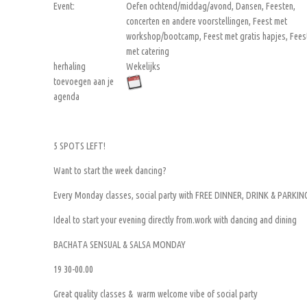
Event:
Oefen ochtend/middag/avond, Dansen, Feesten,
concerten en andere voorstellingen, Feest met
workshop/bootcamp, Feest met gratis hapjes, Fees
met catering
herhaling
Wekelijks
toevoegen aan je
agenda
5 SPOTS LEFT!
Want to start the week dancing?
Every Monday classes, social party with FREE DINNER, DRINK & PARKIN
Ideal to start your evening directly from.work with dancing and dining
BACHATA SENSUAL & SALSA MONDAY
19 30-00.00
Great quality classes & warm welcome vibe of social party