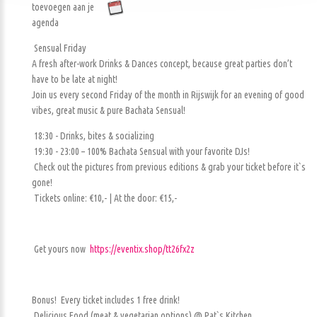
toevoegen aan je
agenda
Sensual Friday
A fresh after-work Drinks & Dances concept, because great parties don’t
have to be late at night!
Join us every second Friday of the month in Rijswijk for an evening of good
vibes, great music & pure Bachata Sensual!
18:30 - Drinks, bites & socializing
19:30 - 23:00 – 100% Bachata Sensual with your favorite DJs!
Check out the pictures from previous editions & grab your ticket before it`s
gone!
Tickets online: €10,- | At the door: €15,-
Get yours now
https://eventix.shop/tt26fx2z
Bonus! Every ticket includes 1 free drink!
Delicious Food (meat & vegetarian options) @ Pat`s Kitchen