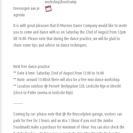
workshop/bootcamp
toevoegen aan je
agenda
It is with great pleasure that El Moreno Dance Company would like to invite
you to come and dance with us on Saturday the 22nd of August from 12pm
till 16:00. Please note that during the dance practice, we will be glad to
share some tips and advice on dance techniques.
Next free dance practice:
** Date & time: Saturday 22nd of August from 12:00 to 16:00
** Note: around 13:00ish there will also be a free mini dance workshop
** Location outdoor @ Peron9: Berlijnplein 520, Leidsche Rijn in Utrecht
(close to Pathe cinema in Leidsche Rijn).
--------
Coming by car: please note that @ the Brusselplein garage, visitors can
park for free for 2 hours and an xtra 1.5hour if you visit the Jumbo
Foodmarkt make a purchase for minimum of 10eur. You can also check the