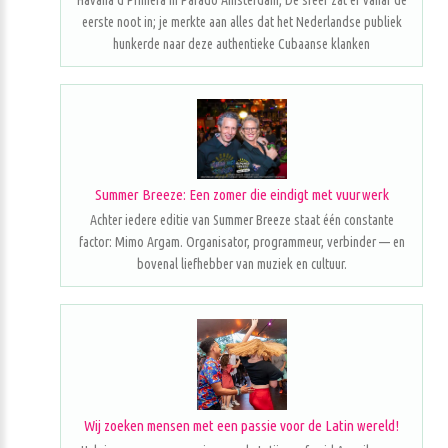
Havana d'Primera in Parado Amsterdam; De sfeer zat er vanaf de
eerste noot in; je merkte aan alles dat het Nederlandse publiek
hunkerde naar deze authentieke Cubaanse klanken
Summer Breeze: Een zomer die eindigt met vuurwerk
Achter iedere editie van Summer Breeze staat één constante
factor: Mimo Argam. Organisator, programmeur, verbinder — en
bovenal liefhebber van muziek en cultuur.
Wij zoeken mensen met een passie voor de Latin wereld!