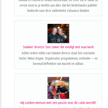
Havana d'Primera in Parado Amsterdam; De sfeer zat er vanaf de
eerste noot in; je merkte aan alles dat het Nederlandse publiek
hunkerde naar deze authentieke Cubaanse klanken
Summer Breeze: Een zomer die eindigt met vuurwerk
Achter iedere editie van Summer Breeze staat één constante
factor: Mimo Argam. Organisator, programmeur, verbinder — en
bovenal liefhebber van muziek en cultuur.
Wij zoeken mensen met een passie voor de Latin wereld!