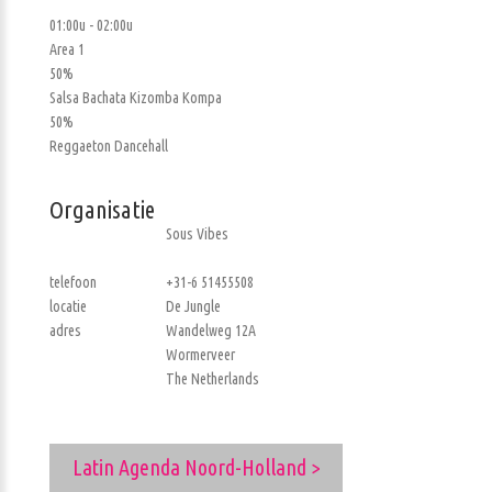
01:00u - 02:00u
Area 1
50%
Salsa Bachata Kizomba Kompa
50%
Reggaeton Dancehall
Organisatie
Sous Vibes
telefoon
+31-6 51455508
locatie
De Jungle
adres
Wandelweg 12A
Wormerveer
The Netherlands
Latin Agenda Noord-Holland >