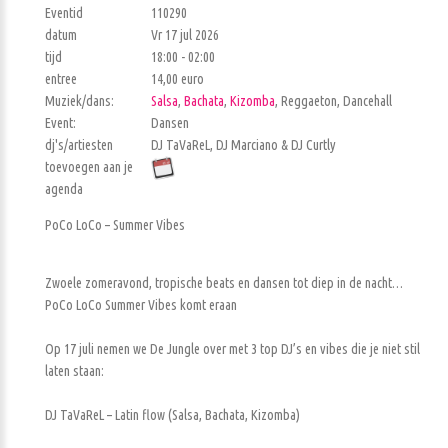
Eventid
110290
datum
Vr 17 jul 2026
tijd
18:00 - 02:00
entree
14,00 euro
Muziek/dans:
Salsa
,
Bachata
,
Kizomba
, Reggaeton, Dancehall
Event:
Dansen
dj's/artiesten
DJ TaVaReL, DJ Marciano & DJ Curtly
toevoegen aan je
agenda
PoCo LoCo – Summer Vibes
Zwoele zomeravond, tropische beats en dansen tot diep in de nacht…
PoCo LoCo Summer Vibes komt eraan
Op 17 juli nemen we De Jungle over met 3 top DJ’s en vibes die je niet stil
laten staan:
DJ TaVaReL – Latin flow (Salsa, Bachata, Kizomba)