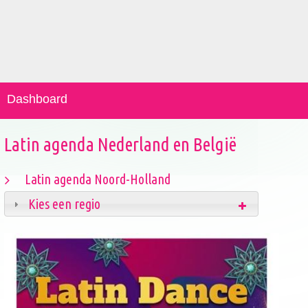
Dashboard
Latin agenda Nederland en België
Latin agenda Noord-Holland
Kies een regio