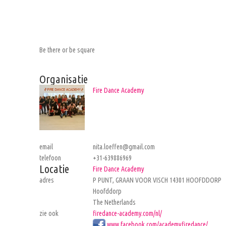
Be there or be square
Organisatie
Fire Dance Academy
email
nita.loeffen@gmail.com
telefoon
+31-639886969
Locatie
Fire Dance Academy
adres
P PUNT, GRAAN VOOR VISCH 14301 HOOFDDORP
Hoofddorp
The Netherlands
zie ook
firedance-academy.com/nl/
www.facebook.com/academyfiredance/