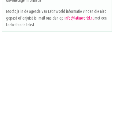
onvolledige informatie.
Mocht je in de agenda van LatinWorld informatie vinden die niet
gepast of onjuist is, mail ons dan op
info@latinworld.nl
met een
toelichtende tekst.