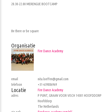
20.30-22.00 MERENGUE BOOTCAMP
Be there or be square
Organisatie
Fire Dance Academy
email
nita.loeffen@gmail.com
telefoon
+31-639886969
Locatie
Fire Dance Academy
adres
P PUNT, GRAAN VOOR VISCH 14301 HOOFDDORP
Hoofddorp
The Netherlands
zie ook
firedance-academy.com/nl/