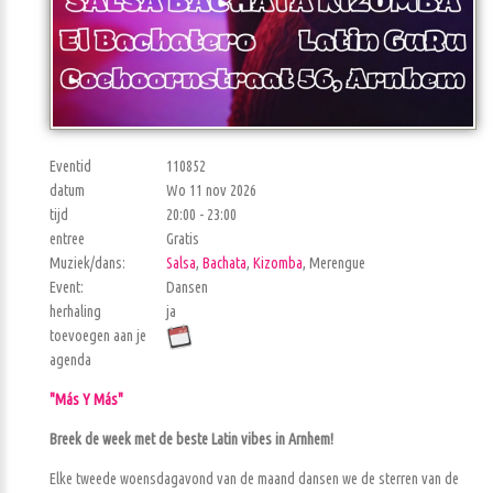
Eventid
110852
datum
Wo 11 nov 2026
tijd
20:00 - 23:00
entree
Gratis
Muziek/dans:
Salsa
,
Bachata
,
Kizomba
, Merengue
Event:
Dansen
herhaling
ja
toevoegen aan je
agenda
"Más Y Más"
Breek de week met de beste Latin vibes in Arnhem!
Elke tweede woensdagavond van de maand dansen we de sterren van de