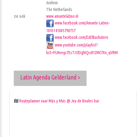
Arnhem
The Netherlands
zie ook
www.amantelatino.nl
www.facebook.com/Amante-Latino-
1845141885798757
www.facebook.com/DJElBachatero
www.youtube.com/playlist?
list=PLNvegc7EsTJ5lDghIQcxFI2MCfXn_qVRM
Latin Agenda Gelderland >
Routeplanner naar Más y Más @ Jeu de Boules bar