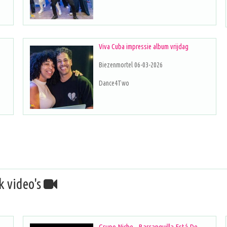
Viva Cuba impressie album vrijdag
Biezenmortel 06-03-2026
Dance4Two
k video's
Grupo Niche - Barranquilla Está De