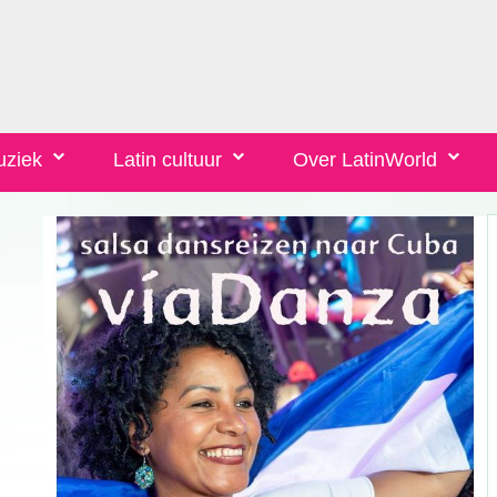
uziek
Latin cultuur
Over LatinWorld