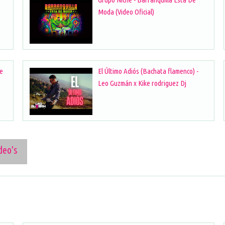
Moda (Video Oficial)
te
El Último Adiós (Bachata flamenco) -
Leo Guzmán x Kike rodriguez Dj
deo's