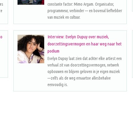
les
constante factor: Mimo Argam. Organisator,
ze
programmeur, verbinder — en bovenal liefhebber
van muziek en cultuur.
no
Interview: Evelyn Dupuy over muziek,
doorzettingsvermogen en haar weg naar het
podium
Evelyn Dupuy laat zien dat achter elke artiest een
verhaal zit van doorzettingsvermogen, netwerk
opbouwen en blijven geloven in je eigen muziek
—zelfs als de weg ernaartoe allesbehalve
eenvoudig is.