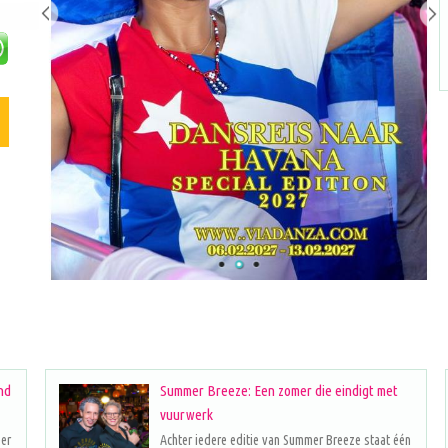
nd
Summer Breeze: Een zomer die eindigt met
vuurwerk
eer
Achter iedere editie van Summer Breeze staat één