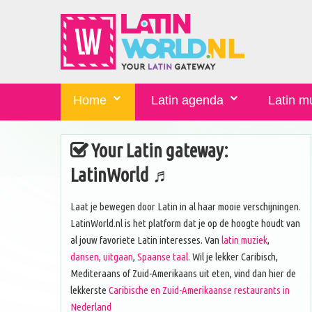
Home
Latin agenda
Latin m
Your Latin gateway:
LatinWorld ♬
Laat je bewegen door Latin in al haar mooie verschijningen.
LatinWorld.nl is het platform dat je op de hoogte houdt van
al jouw favoriete Latin interesses. Van
latin muziek
,
dansen, uitgaan
,
Spaanse taal
. Wil je lekker Caribisch,
Mediteraans of Zuid-Amerikaans uit eten, vind dan hier de
lekkerste
Caribische en Zuid-Amerikaanse restaurants in
Nederland