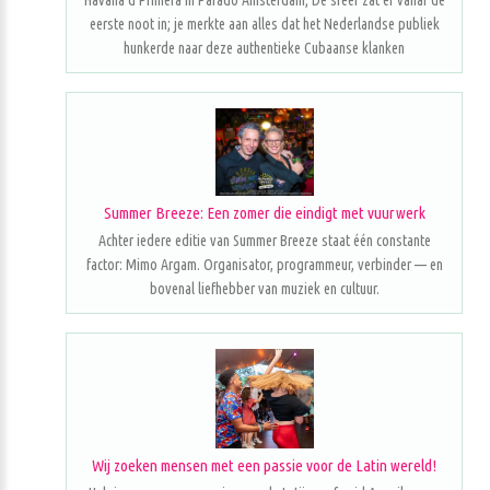
Havana d'Primera in Parado Amsterdam; De sfeer zat er vanaf de
eerste noot in; je merkte aan alles dat het Nederlandse publiek
hunkerde naar deze authentieke Cubaanse klanken
Summer Breeze: Een zomer die eindigt met vuurwerk
Achter iedere editie van Summer Breeze staat één constante
factor: Mimo Argam. Organisator, programmeur, verbinder — en
bovenal liefhebber van muziek en cultuur.
Wij zoeken mensen met een passie voor de Latin wereld!