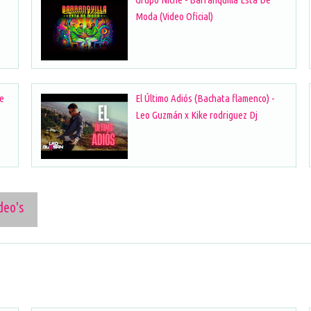
Moda (Video Oficial)
te
El Último Adiós (Bachata flamenco) -
Leo Guzmán x Kike rodriguez Dj
deo's