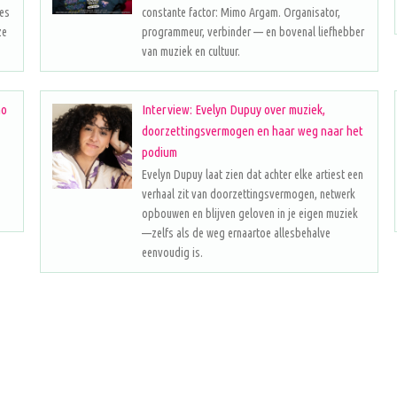
les
constante factor: Mimo Argam. Organisator,
ze
programmeur, verbinder — en bovenal liefhebber
van muziek en cultuur.
no
Interview: Evelyn Dupuy over muziek,
doorzettingsvermogen en haar weg naar het
podium
Evelyn Dupuy laat zien dat achter elke artiest een
verhaal zit van doorzettingsvermogen, netwerk
opbouwen en blijven geloven in je eigen muziek
—zelfs als de weg ernaartoe allesbehalve
eenvoudig is.