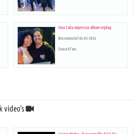
Viva Cuba impressie album vrijdag
Biezenmortel 06-03-2026
Dance4Two
k video's
Grupo Niche - Barranquilla Está De