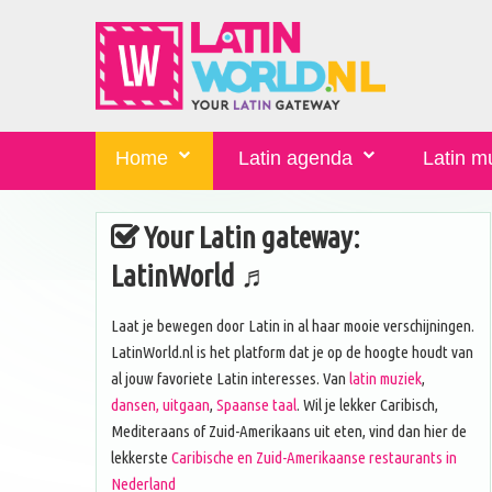
Home
Latin agenda
Latin m
Your Latin gateway:
LatinWorld ♬
Laat je bewegen door Latin in al haar mooie verschijningen.
LatinWorld.nl is het platform dat je op de hoogte houdt van
al jouw favoriete Latin interesses. Van
latin muziek
,
dansen, uitgaan
,
Spaanse taal
. Wil je lekker Caribisch,
Mediteraans of Zuid-Amerikaans uit eten, vind dan hier de
lekkerste
Caribische en Zuid-Amerikaanse restaurants in
Nederland