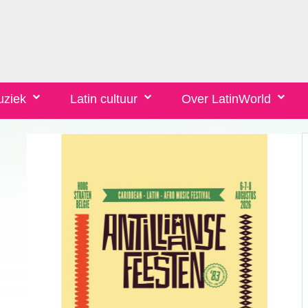
uziek
Latin cultuur
Over LatinWorld