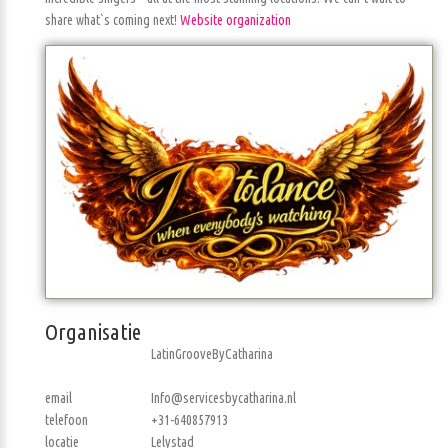
share what`s coming next!
Website organization
Organisatie
LatinGrooveByCatharina
email
Info@servicesbycatharina.nl
telefoon
+31-640857913
locatie
Lelystad