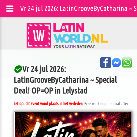
Vr 24 jul 2026: LatinGrooveByCatharina ~ 
Vr 24 jul 2026:
LatinGrooveByCatharina ~ Special
Deal! OP=OP in Lelystad
Let op: dit event vond plaats in het verleden
, Free workshop - social after