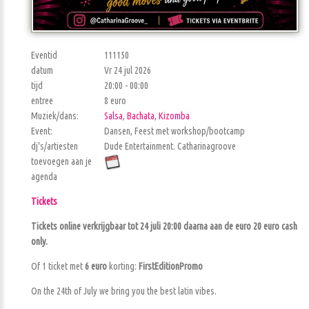
Eventid
111150
datum
Vr 24 jul 2026
tijd
20:00 - 00:00
entree
8 euro
Muziek/dans:
Salsa
,
Bachata
,
Kizomba
Event:
Dansen, Feest met workshop/bootcamp
dj's/artiesten
Dude Entertainment. Catharinagroove
toevoegen aan je
agenda
Tickets
Tickets online verkrijgbaar tot 24 juli 20:00 daarna aan de euro 20 euro cash
only.
Of 1 ticket met
6 euro
korting:
FirstEditionPromo
On the 24th of July we bring you the best latin vibes.