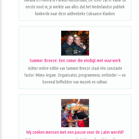
Havana d'Primera in Parado Amsterdam; De sfeer zat er vanaf de
eerste noot in; je merkte aan alles dat het Nederlandse publiek
hunkerde naar deze authentieke Cubaanse klanken
Summer Breeze: Een zomer die eindigt met vuurwerk
Achter iedere editie van Summer Breeze staat één constante
factor: Mimo Argam. Organisator, programmeur, verbinder — en
bovenal liefhebber van muziek en cultuur.
Wij zoeken mensen met een passie voor de Latin wereld!