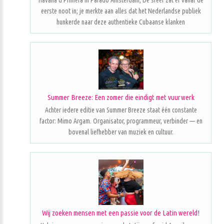
Havana d'Primera in Parado Amsterdam; De sfeer zat er vanaf de
eerste noot in; je merkte aan alles dat het Nederlandse publiek
hunkerde naar deze authentieke Cubaanse klanken
Summer Breeze: Een zomer die eindigt met vuurwerk
Achter iedere editie van Summer Breeze staat één constante
factor: Mimo Argam. Organisator, programmeur, verbinder — en
bovenal liefhebber van muziek en cultuur.
Wij zoeken mensen met een passie voor de Latin wereld!