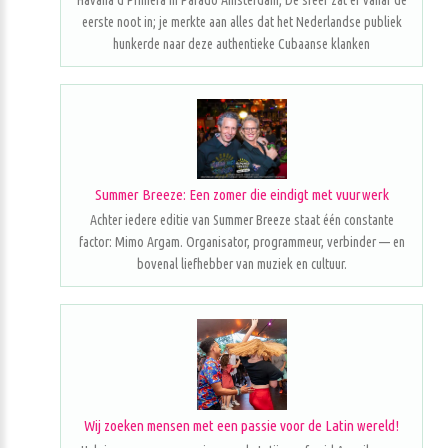
Havana d'Primera in Parado Amsterdam; De sfeer zat er vanaf de
eerste noot in; je merkte aan alles dat het Nederlandse publiek
hunkerde naar deze authentieke Cubaanse klanken
Summer Breeze: Een zomer die eindigt met vuurwerk
Achter iedere editie van Summer Breeze staat één constante
factor: Mimo Argam. Organisator, programmeur, verbinder — en
bovenal liefhebber van muziek en cultuur.
Wij zoeken mensen met een passie voor de Latin wereld!