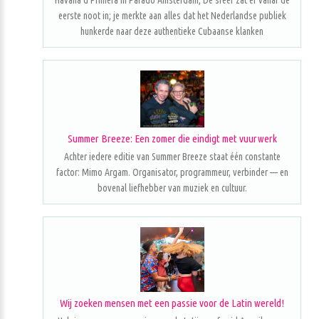
Havana d'Primera in Parado Amsterdam; De sfeer zat er vanaf de
eerste noot in; je merkte aan alles dat het Nederlandse publiek
hunkerde naar deze authentieke Cubaanse klanken
Summer Breeze: Een zomer die eindigt met vuurwerk
Achter iedere editie van Summer Breeze staat één constante
factor: Mimo Argam. Organisator, programmeur, verbinder — en
bovenal liefhebber van muziek en cultuur.
Wij zoeken mensen met een passie voor de Latin wereld!