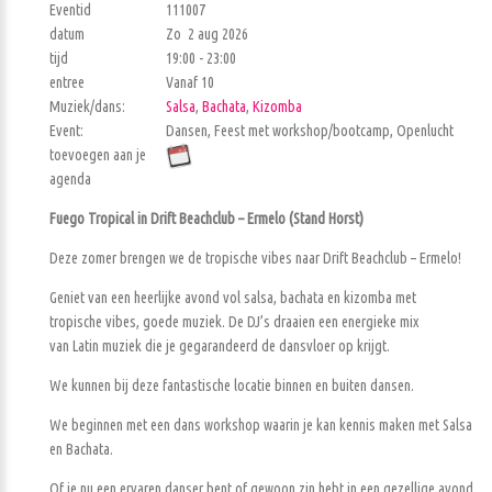
Eventid
111007
datum
Zo 2 aug 2026
tijd
19:00 - 23:00
entree
Vanaf 10
Muziek/dans:
Salsa
,
Bachata
,
Kizomba
Event:
Dansen, Feest met workshop/bootcamp, Openlucht
toevoegen aan je
agenda
Fuego Tropical in Drift Beachclub – Ermelo (Stand Horst)
Deze zomer brengen we de tropische vibes naar Drift Beachclub – Ermelo!
Geniet van een heerlijke avond vol salsa, bachata en kizomba met
tropische vibes, goede muziek. De DJ’s draaien een energieke mix
van Latin muziek die je gegarandeerd de dansvloer op krijgt.
We kunnen bij deze fantastische locatie binnen en buiten dansen.
We beginnen met een dans workshop waarin je kan kennis maken met Salsa
en Bachata.
Of je nu een ervaren danser bent of gewoon zin hebt in een gezellige avond