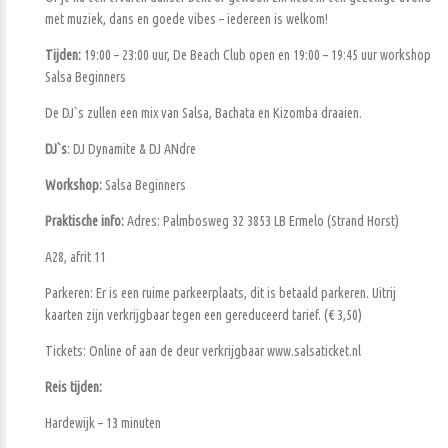
met muziek, dans en goede vibes – iedereen is welkom!
Tijden:
19:00 – 23:00 uur, De Beach Club open en 19:00 – 19:45 uur workshop
Salsa Beginners
De DJ`s zullen een mix van Salsa, Bachata en Kizomba draaien.
DJ`s
: DJ Dynamite & DJ ANdre
Workshop:
Salsa Beginners
Praktische info:
Adres: Palmbosweg 32 3853 LB Ermelo (Strand Horst)
A28, afrit 11
Parkeren: Er is een ruime parkeerplaats, dit is betaald parkeren. Uitrij
kaarten zijn verkrijgbaar tegen een gereduceerd tarief. (€ 3,50)
Tickets: Online of aan de deur verkrijgbaar www.salsaticket.nl
Reis tijden:
Hardewijk – 13 minuten