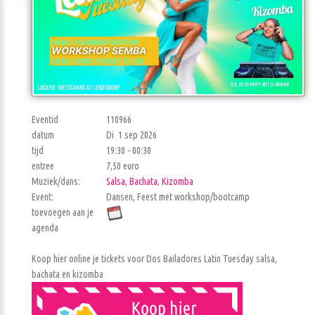
Eventid
110966
datum
Di 1 sep 2026
tijd
19:30 - 00:30
entree
7,50 euro
Muziek/dans:
Salsa
,
Bachata
,
Kizomba
Event:
Dansen, Feest met workshop/bootcamp
toevoegen aan je
agenda
Koop hier online je tickets voor Dos Bailadores Latin Tuesday salsa,
bachata en kizomba