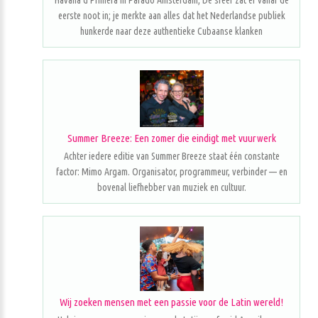
Havana d'Primera in Parado Amsterdam; De sfeer zat er vanaf de
eerste noot in; je merkte aan alles dat het Nederlandse publiek
hunkerde naar deze authentieke Cubaanse klanken
Summer Breeze: Een zomer die eindigt met vuurwerk
Achter iedere editie van Summer Breeze staat één constante
factor: Mimo Argam. Organisator, programmeur, verbinder — en
bovenal liefhebber van muziek en cultuur.
Wij zoeken mensen met een passie voor de Latin wereld!