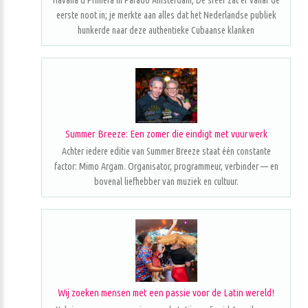
Havana d'Primera in Parado Amsterdam; De sfeer zat er vanaf de
eerste noot in; je merkte aan alles dat het Nederlandse publiek
hunkerde naar deze authentieke Cubaanse klanken
Summer Breeze: Een zomer die eindigt met vuurwerk
Achter iedere editie van Summer Breeze staat één constante
factor: Mimo Argam. Organisator, programmeur, verbinder — en
bovenal liefhebber van muziek en cultuur.
Wij zoeken mensen met een passie voor de Latin wereld!