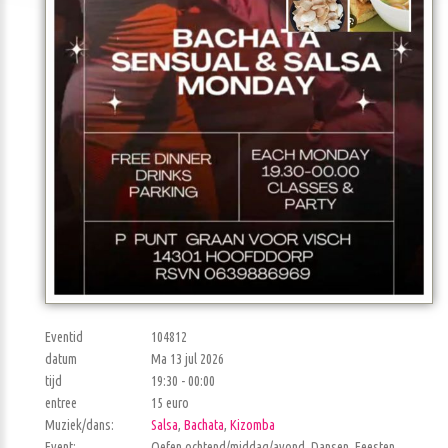
Eventid
104812
datum
Ma 13 jul 2026
tijd
19:30 - 00:00
entree
15 euro
Muziek/dans:
Salsa
,
Bachata
,
Kizomba
Event:
Oefen ochtend/middag/avond, Dansen, Feesten,