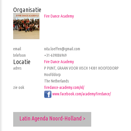
Organisatie
Fire Dance Academy
email
nita.loeffen@gmail.com
telefoon
+31-639886969
Locatie
Fire Dance Academy
adres
P PUNT, GRAAN VOOR VISCH 14301 HOOFDDORP
Hoofddorp
The Netherlands
zie ook
firedance-academy.com/nl/
www.facebook.com/academyfiredance/
Latin Agenda Noord-Holland >