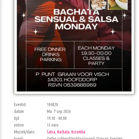
Eventid
104820
datum
Ma 7 sep 2026
tijd
19:30 - 00:00
entree
15 euro
Muziek/dans:
Salsa
,
Bachata
,
Kizomba
Event:
Oefen ochtend/middag/avond, Dansen, Feesten,