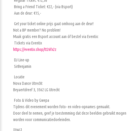
Regular Ticket: €12,50
Bring a Friend Ticket: €22,- (via Bsport)
Aan de deur: €15,-
Get your ticket online prijs gaat omhoog aan de deur!
Not a BP member? No problem!
Maak gratis een Bsport account aan óf bestel via Eventix:
Tickets via Eventix
https://eventix.shop/tt26fx2z
DJ Line-up
SirBenjamin
Locatie
Nova Dance Utrecht
Beyaertdreef 3, 3562 LG Utrecht
Foto & Video by Gwepa
Tijdens dit evenement worden foto- en video-opnames gemaakt.
Door deel te nemen, geef je toestemming dat deze beelden gebruikt mogen
worden voor communicatiedoeleinden.
[ENG]