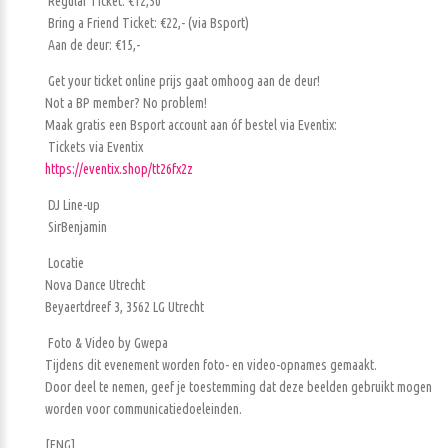
Regular Ticket: €12,50
Bring a Friend Ticket: €22,- (via Bsport)
Aan de deur: €15,-
Get your ticket online prijs gaat omhoog aan de deur!
Not a BP member? No problem!
Maak gratis een Bsport account aan óf bestel via Eventix:
Tickets via Eventix
https://eventix.shop/tt26fx2z
DJ Line-up
SirBenjamin
Locatie
Nova Dance Utrecht
Beyaertdreef 3, 3562 LG Utrecht
Foto & Video by Gwepa
Tijdens dit evenement worden foto- en video-opnames gemaakt.
Door deel te nemen, geef je toestemming dat deze beelden gebruikt mogen
worden voor communicatiedoeleinden.
[ENG]